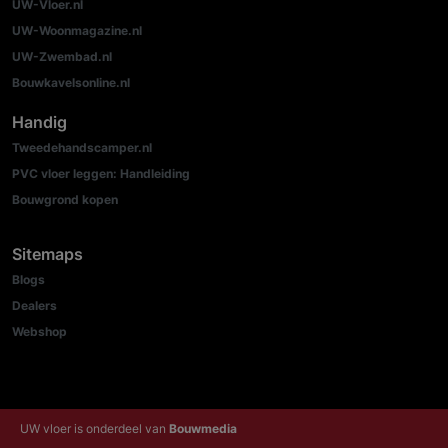
UW-Vloer.nl
UW-Woonmagazine.nl
UW-Zwembad.nl
Bouwkavelsonline.nl
Handig
Tweedehandscamper.nl
PVC vloer leggen: Handleiding
Bouwgrond kopen
Sitemaps
Blogs
Dealers
Webshop
UW vloer is onderdeel van
Bouwmedia