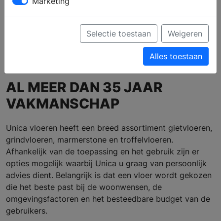
Marketing
Profiel
Producten
Verkooppunten
Brochure aanvragen
Selectie toestaan
Weigeren
Ga naar de website
Alles toestaan
AL MEER DAN 35 JAAR
VAKMANSCHAP
Unica vloeren heeft een breed assortiment gietvloeren,
grindvloeren, marmerstone en troffelvloeren.
Afhankelijk van de toepassing en het gebruik zijn er
opties mogelijk waarbij Unica u graag van persoonlijk
advies dient.
Belangrijk is dat een vloer wordt gekozen
die het beste past bij de woonwensen, de
omgevingsfactoren en het besteedbare budget van de
gebruikers.