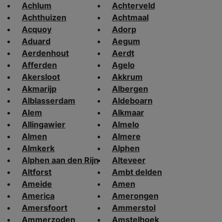
Achlum
Achterveld
Achthuizen
Achtmaal
Acquoy
Adorp
Aduard
Aegum
Aerdenhout
Aerdt
Afferden
Agelo
Akersloot
Akkrum
Akmarijp
Albergen
Alblasserdam
Aldeboarn
Alem
Alkmaar
Allingawier
Almelo
Almen
Almere
Almkerk
Alphen
Alphen aan den Rijn
Alteveer
Altforst
Ambt delden
Ameide
Amen
America
Amerongen
Amersfoort
Ammerstol
Ammerzoden
Amstelhoek