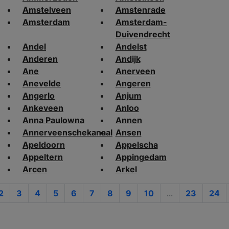
Amstelveen
Amstenrade
Amsterdam
Amsterdam-
Duivendrecht
Andel
Andelst
Anderen
Andijk
Ane
Anerveen
Anevelde
Angeren
Angerlo
Anjum
Ankeveen
Anloo
Anna Paulowna
Annen
Annerveenschekanaal
Ansen
Apeldoorn
Appelscha
Appeltern
Appingedam
Arcen
Arkel
2
3
4
5
6
7
8
9
10
...
23
24