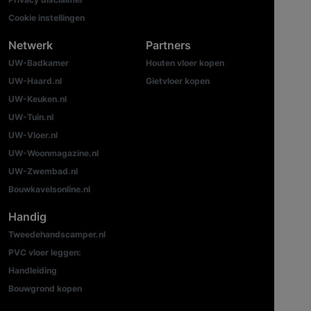
Cookie instellingen
Netwerk
Partners
UW-Badkamer
Houten vloer kopen
UW-Haard.nl
Gietvloer kopen
UW-Keuken.nl
UW-Tuin.nl
UW-Vloer.nl
UW-Woonmagazine.nl
UW-Zwembad.nl
Bouwkavelsonline.nl
Handig
Tweedehandscamper.nl
PVC vloer leggen:
Handleiding
Bouwgrond kopen