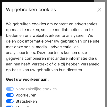
Wij gebruiken cookies
Account
€ 0.00
We gebruiken cookies om content en advertenties
Zoek
op maat te maken, sociale mediafuncties aan te
bieden en ons websiteverkeer te analyseren. We
delen ook informatie over uw gebruik van onze site
met onze social media-, advertentie- en
Houten vloer Specialisten
analysepartners. Deze partners kunnen deze
Sitemap
gegevens combineren met andere informatie die u
aan hen heeft verstrekt of die zij hebben verzameld
op basis van uw gebruik van hun diensten.
Hieronder vind je een overzicht van alle houten
Geef uw voorkeur aan:
vloer specialisten op de website. Deze pagina
dient voornamelijk als sitemap, zodat je
Noodzakelijke cookies
gemakkelijk toegang hebt tot alle locaties en
Voorkeuren
informatie die je zoekt.
Statistieken