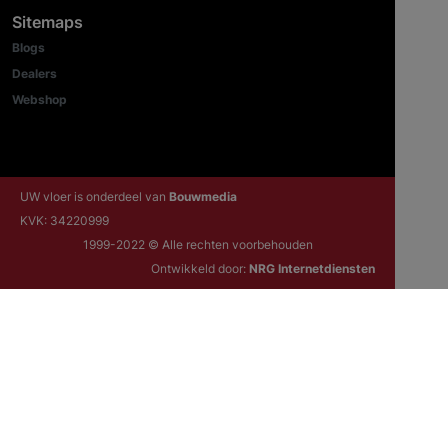
Sitemaps
Blogs
Dealers
Webshop
UW vloer is onderdeel van
Bouwmedia
KVK: 34220999
1999-2022 © Alle rechten voorbehouden
Ontwikkeld door:
NRG Internetdiensten