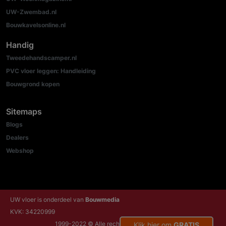
UW-Zwembad.nl
Bouwkavelsonline.nl
Handig
Tweedehandscamper.nl
PVC vloer leggen: Handleiding
Bouwgrond kopen
Sitemaps
Blogs
Dealers
Webshop
UW vloer is onderdeel van
Bouwmedia
KVK: 34220999
1999-2022 © Alle rechten voorbehouden
Klik hier om
GRATIS