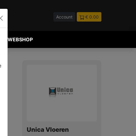
Account
€ 0.00
WEBSHOP
e
Unica Vloeren