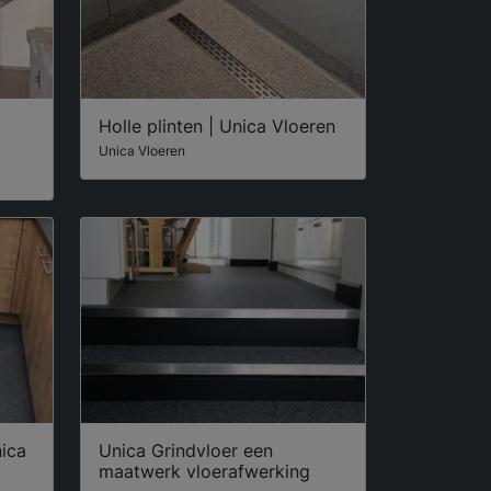
Holle plinten | Unica Vloeren
Unica Vloeren
nica
Unica Grindvloer een
maatwerk vloerafwerking