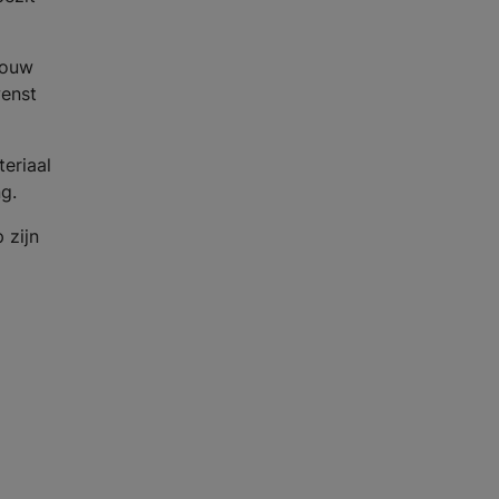
jouw
wenst
eriaal
g.
 zijn