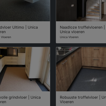
dvloer Ultimo | Unica
Naadloze troffelvloeren |
ren
Unica vloeren
 Vloeren
Unica Vloeren
lvolle grindvloer | Unica
Robuuste troffelvloer | U
eren
Vloeren