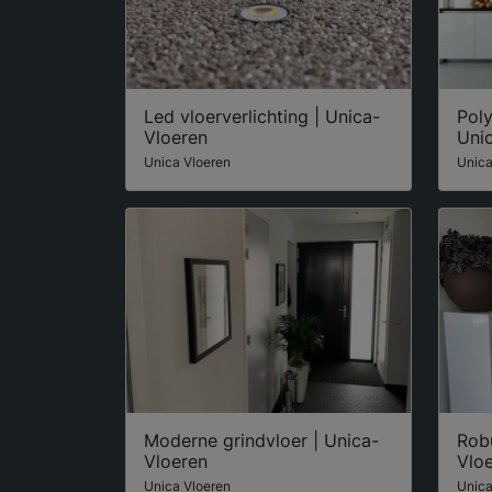
Led vloerverlichting | Unica-
Poly
Vloeren
Uni
Unica Vloeren
Unica
Moderne grindvloer | Unica-
Robu
Vloeren
Vlo
Unica Vloeren
Unica