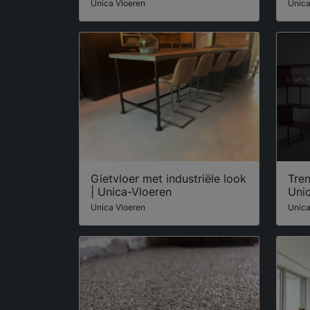
Unica Vloeren
Unica
Gietvloer met industriële look
Tren
| Unica-Vloeren
Uni
Unica Vloeren
Unica