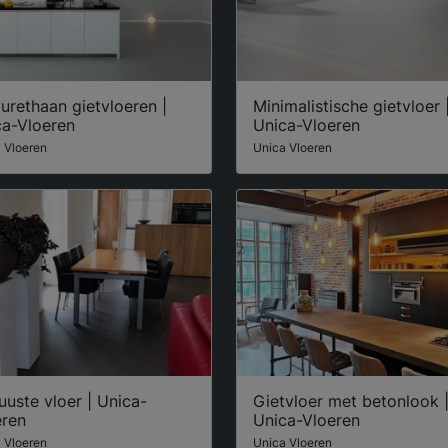
urethaan gietvloeren |
Minimalistische gietvloer 
ca-Vloeren
Unica-Vloeren
 Vloeren
Unica Vloeren
uste vloer | Unica-
Gietvloer met betonlook 
eren
Unica-Vloeren
 Vloeren
Unica Vloeren