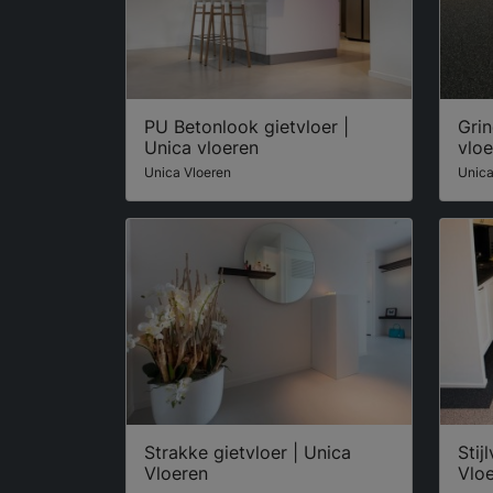
PU Betonlook gietvloer |
Grin
Unica vloeren
vloe
Unica Vloeren
Unica
Strakke gietvloer | Unica
Stij
Vloeren
Vlo