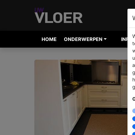
W
HOME
ONDERWERPEN
INFO
t
w
u
a
g
h
g
G