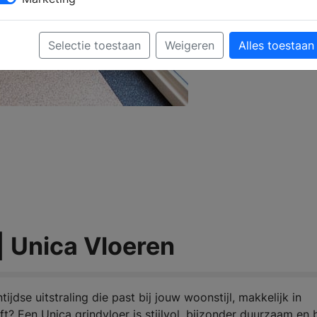
Selectie toestaan
Weigeren
Alles toestaan
 | Unica Vloeren
jdse uitstraling die past bij jouw woonstijl, makkelijk in
? Een Unica grindvloer is stijlvol, bijzonder duurzaam en 