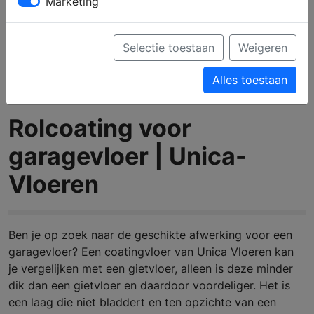
Marketing
Selectie toestaan
Weigeren
Alles toestaan
Rolcoating voor
garagevloer | Unica-
Vloeren
Ben je op zoek naar de geschikte afwerking voor een
garagevloer? Een coatingvloer van Unica Vloeren kan
je vergelijken met een gietvloer, alleen is deze minder
dik dan een gietvloer en daardoor voordeliger. Het is
een laag die niet bladdert en ten opzichte van een