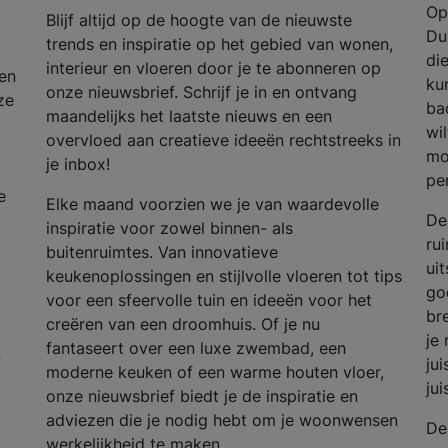
Op
Blijf altijd op de hoogte van de nieuwste
Du
trends en inspiratie op het gebied van wonen,
die
interieur en vloeren door je te abonneren op
en
ku
onze nieuwsbrief. Schrijf je in en ontvang
ze
ba
maandelijks het laatste nieuws en een
wi
overvloed aan creatieve ideeën rechtstreeks in
mo
je inbox!
per
e
Elke maand voorzien we je van waardevolle
De
inspiratie voor zowel binnen- als
ru
buitenruimtes. Van innovatieve
uit
keukenoplossingen en stijlvolle vloeren tot tips
go
voor een sfeervolle tuin en ideeën voor het
br
creëren van een droomhuis. Of je nu
je 
fantaseert over een luxe zwembad, een
n
ju
moderne keuken of een warme houten vloer,
ju
onze nieuwsbrief biedt je de inspiratie en
adviezen die je nodig hebt om je woonwensen
De
werkelijkheid te maken.