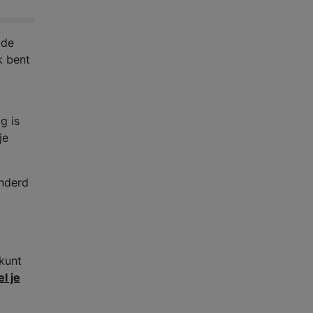
 de
k bent
g is
je
onderd
kunt
l je