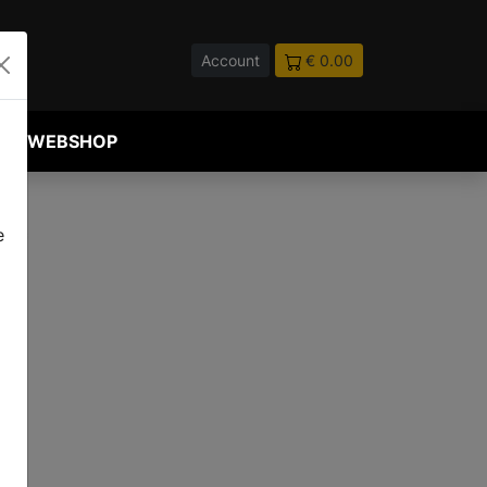
Account
€ 0.00
WEBSHOP
e