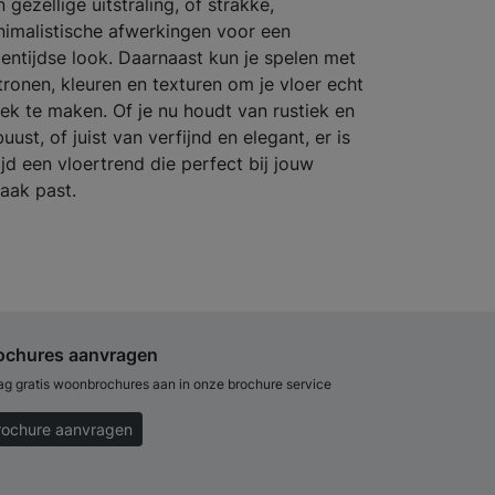
 gezellige uitstraling, of strakke,
nimalistische afwerkingen voor een
gentijdse look. Daarnaast kun je spelen met
tronen, kleuren en texturen om je vloer echt
iek te maken. Of je nu houdt van rustiek en
uust, of juist van verfijnd en elegant, er is
ijd een vloertrend die perfect bij jouw
aak past.
ochures aanvragen
ag gratis woonbrochures aan in onze brochure service
rochure aanvragen