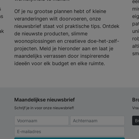
een
s
mi
Of je nu grootse plannen hebt of kleine
ns
ei
veranderingen wilt doorvoeren, onze
pa
nieuwsbrief staat vol praktische tips. Ontdek
ak
un
de nieuwste producten, slimme
rob
woonoplossingen en creatieve doe-het-zelf-
alt
projecten. Meld je hieronder aan en laat je
sm
maandelijks verrassen door inspirerende
ideeën voor elk budget en elke ruimte.
Maandelijkse nieuwsbrief
Br
Schrijf je in voor onze nieuwsbrief!
Vra
B