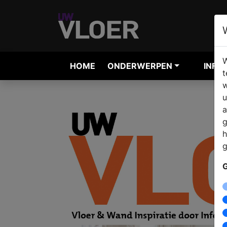
W
HOME
ONDERWERPEN
INFO
t
w
u
a
g
h
g
G