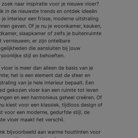
 zoek naar inspiratie voor je nieuwe vloer?
ik in de nieuwste trends en ontdek ideeën
 je interieur een frisse, moderne uitstraling
nnen geven. Of je nu je woonkamer, keuken,
dkamer, slaapkamer of zelfs je buitenruimte
lt vernieuwen, er zijn ontelbare
gelijkheden die aansluiten bij jouw
soonlijke stijl en behoeften.
 vloer is meer dan alleen de basis van je
imte; het is een element dat de sfeer en
straling van je hele interieur bepaalt. Een
ed gekozen vloer kan een ruimte tot leven
engen en een harmonieus geheel creëren. Of
nu kiest voor een klassiek, tijdloos design of
ist voor een moderne, gedurfde stijl, de
iste vloer maakt het verschil.
nk bijvoorbeeld aan warme houttinten voor