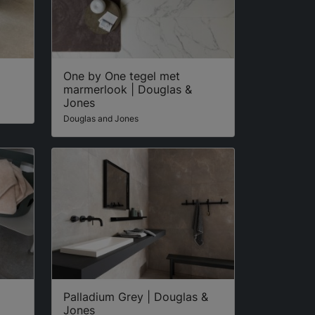
One by One tegel met
marmerlook | Douglas &
Jones
Douglas and Jones
Palladium Grey | Douglas &
Jones