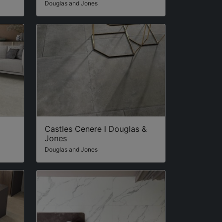
Douglas and Jones
Castles Cenere I Douglas &
Jones
Douglas and Jones