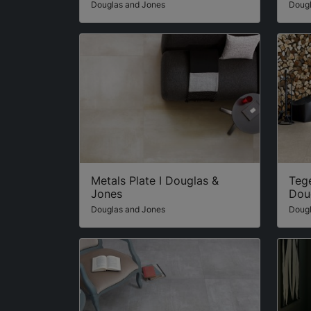
Douglas and Jones
Dougl
Metals Plate I Douglas &
Tege
Jones
Dou
Douglas and Jones
Dougl