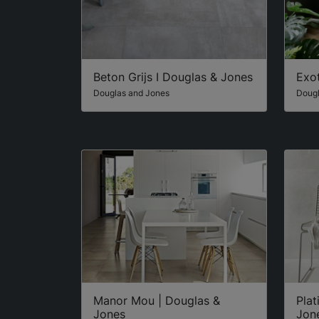
Beton Grijs I Douglas & Jones
Exot
Douglas and Jones
Dougl
Manor Mou | Douglas &
Plat
Jones
Jon