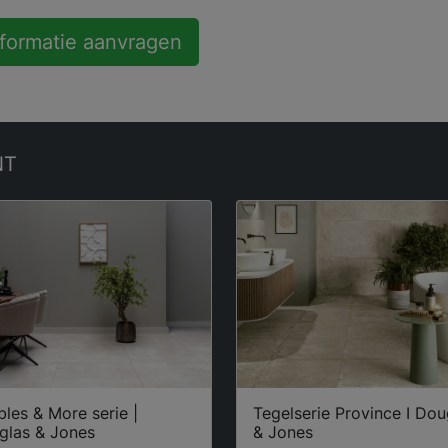
nformatie aanvragen
NT
les & More serie |
Tegelserie Province I Dou
glas & Jones
& Jones