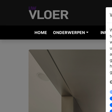
W
HOME
ONDERWERPEN
INFO
t
w
u
a
g
h
g
G