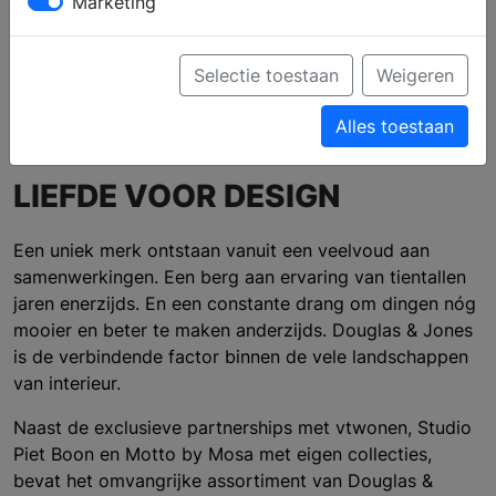
Marketing
Profiel
Producten
Verkooppunten
Brochure aanvragen
Selectie toestaan
Weigeren
Ga naar de website
Alles toestaan
LIEFDE VOOR DESIGN
Een uniek merk ontstaan vanuit een veelvoud aan
samenwerkingen. Een berg aan ervaring van tientallen
jaren enerzijds. En een constante drang om dingen nóg
mooier en beter te maken anderzijds. Douglas & Jones
is de verbindende factor binnen de vele landschappen
van interieur.
Naast de exclusieve partnerships met vtwonen, Studio
Piet Boon en Motto by Mosa met eigen collecties,
bevat het omvangrijke assortiment van Douglas &