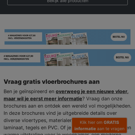
Bekijk alle producten
Vraag gratis vloerbrochures aan
Ben je geïnspireerd en
overweeg je een nieuwe vloer,
maar wil je eerst meer informatie
? Vraag dan onze
brochures aan en ontdek een wereld vol mogelijkheden.
In deze brochures vind je uitgebreide details over
diverse vloertypes, materialen en designs, zoals
Klik hier om
GRATIS
laminaat, tegels en PVC. Of je nu op zoek bent naar een
informatie
aan te vragen
warme uitstraling voor je woonkamer, een moderne