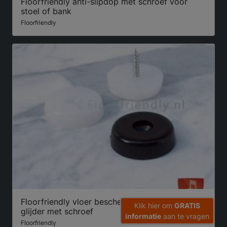
Floorfriendly anti-slipdop met schroef voor
stoel of bank
Floorfriendly
Floorfriendly vloer beschermende kunststof
Klik hier om
GRATIS
glijder met schroef
informatie
aan te vragen
Floorfriendly