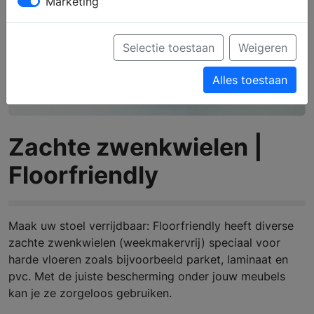
Marketing
Selectie toestaan
Weigeren
Alles toestaan
Zachte zwenkwielen |
Floorfriendly
Maak uw stoel verrijdbaar: Floorfriendly heeft diverse
zachte zwenkwielen (weekmakervrij) speciaal voor
harde vloeren zoals bijvoorbeeld parket, laminaat en
pvc. Met de juiste bescherming onder jouw meubels
kan je ze zorgeloos gebruiken.