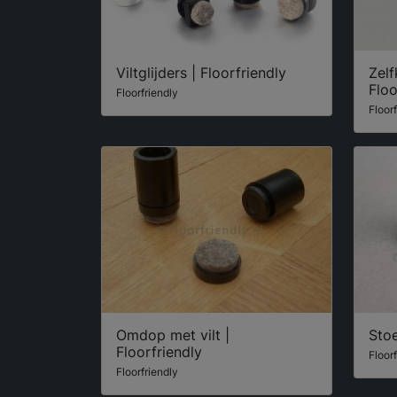
Viltglijders | Floorfriendly
Zelf
Floo
Floorfriendly
Floor
Omdop met vilt |
Stoe
Floorfriendly
Floor
Floorfriendly