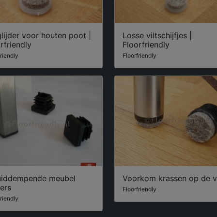
glijder voor houten poot |
Losse viltschijfjes |
rfriendly
Floorfriendly
friendly
Floorfriendly
uiddempende meubel
Voorkom krassen op de v
ders
Floorfriendly
friendly