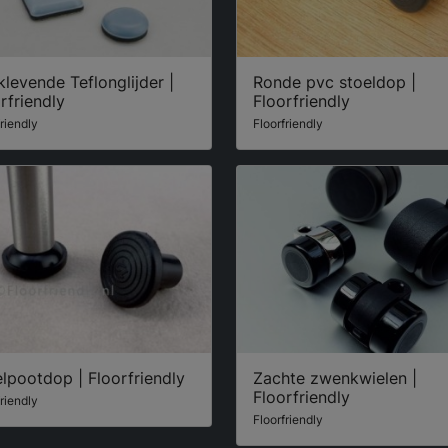
klevende Teflonglijder |
Ronde pvc stoeldop |
rfriendly
Floorfriendly
friendly
Floorfriendly
lpootdop | Floorfriendly
Zachte zwenkwielen |
Floorfriendly
friendly
Floorfriendly