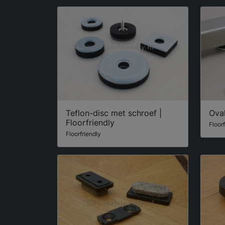
Teflon-disc met schroef |
Oval
Floorfriendly
Floor
Floorfriendly