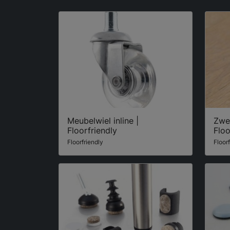
Meubelwiel inline |
Zwe
Floorfriendly
Floo
Floorfriendly
Floor