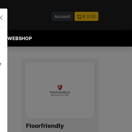
Account
€ 0.00
WEBSHOP
e
Floorfriendly