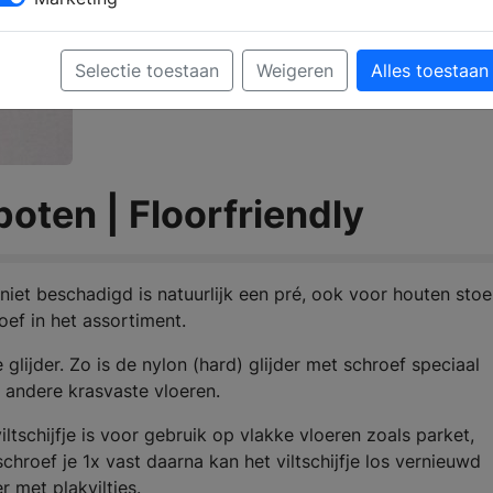
Selectie toestaan
Weigeren
Alles toestaan
poten | Floorfriendly
 niet beschadigd is natuurlijk een pré, ook voor houten sto
oef in het assortiment.
 glijder. Zo is de nylon (hard) glijder met schroef speciaal
n andere krasvaste vloeren.
iltschijfje is voor gebruik op vlakke vloeren zoals parket,
hroef je 1x vast daarna kan het viltschijfje los vernieuwd
 met plakviltjes.