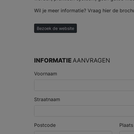
Wil je meer informatie? Vraag hier de broch
Bezoek de website
INFORMATIE
AANVRAGEN
Voornaam
Straatnaam
Postcode
Plaats