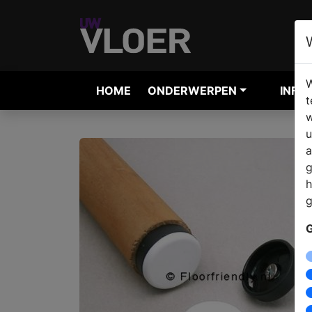
W
HOME
ONDERWERPEN
INFO
t
w
u
a
g
h
g
G