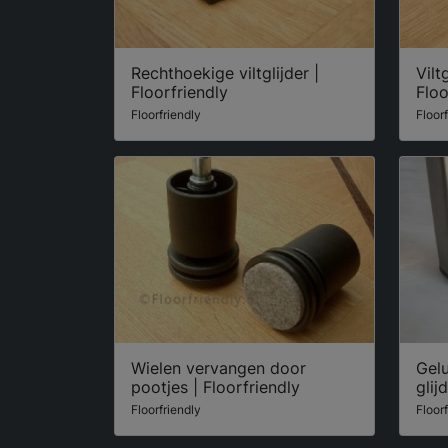
Rechthoekige viltglijder |
Vilt
Floorfriendly
Floo
Floorfriendly
Floor
Wielen vervangen door
Gel
pootjes | Floorfriendly
glij
Floorfriendly
Floor