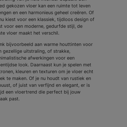
ed gekozen vloer kan een ruimte tot leven
engen en een harmonieus geheel creëren. Of
nu kiest voor een klassiek, tijdloos design of
ist voor een moderne, gedurfde stijl, de
iste vloer maakt het verschil.
nk bijvoorbeeld aan warme houttinten voor
 gezellige uitstraling, of strakke,
nimalistische afwerkingen voor een
gentijdse look. Daarnaast kun je spelen met
tronen, kleuren en texturen om je vloer echt
iek te maken. Of je nu houdt van rustiek en
uust, of juist van verfijnd en elegant, er is
ijd een vloertrend die perfect bij jouw
aak past.