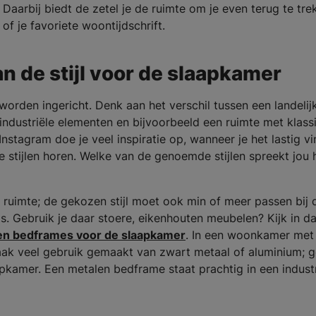
Daarbij biedt de zetel je de ruimte om je even terug te tre
f je favoriete woontijdschrift.
an de stijl voor de slaapkamer
worden ingericht. Denk aan het verschil tussen een landelij
industriële elementen en bijvoorbeeld een ruimte met klass
 Instagram doe je veel inspiratie op, wanneer je het lastig vi
e stijlen horen. Welke van de genoemde stijlen spreekt jou 
e ruimte; de gekozen stijl moet ook min of meer passen bij de
s. Gebruik je daar stoere, eikenhouten meubelen? Kijk in da
ten bedframes voor de slaapkamer
. In een woonkamer met
aak veel gebruik gemaakt van zwart metaal of aluminium; g
apkamer. Een metalen bedframe staat prachtig in een industr