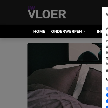
W
HOME
ONDERWERPEN
INFO
t
w
u
a
g
h
g
G