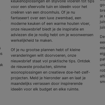
keukenoplossingen en stijlvolle vloeren tot tips
go
voor een sfeervolle tuin en ideeën voor het
br
creëren van een droomhuis. Of je nu
je 
fantaseert over een luxe zwembad, een
n
ju
moderne keuken of een warme houten vloer,
ju
onze nieuwsbrief biedt je de inspiratie en
adviezen die je nodig hebt om je woonwensen
De
werkelijkheid te maken.
een
s
mi
Of je nu grootse plannen hebt of kleine
ns
ei
veranderingen wilt doorvoeren, onze
pa
nieuwsbrief staat vol praktische tips. Ontdek
ak
un
de nieuwste producten, slimme
rob
woonoplossingen en creatieve doe-het-zelf-
alt
projecten. Meld je hieronder aan en laat je
sm
maandelijks verrassen door inspirerende
ideeën voor elk budget en elke ruimte.