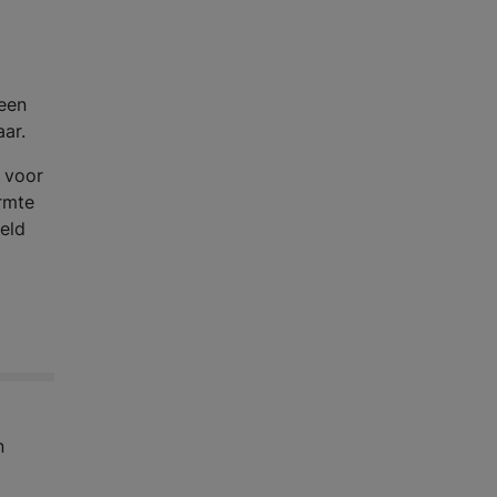
 een
aar.
 voor
rmte
eld
n