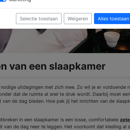
Selectie toestaan
Weigeren
Alles toestaan
ren van een slaapkamer
 nodige uitdagingen met zich mee. Zo wil je er voldoende r
nder dat de ruimte al snel te druk wordt. Daarbij moet ee
rt van de dag bieden. Hoe pak jij het inrichten van de slaa
tbreken in een slaapkamer is een losse, comfortabele
zete
tfit van de dag neer te leggen. Het voorkomt dat kleding al 