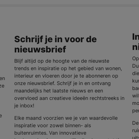
I
Schrijf je in voor de
n
nieuwsbrief
Op
Blijf altijd op de hoogte van de nieuwste
Du
trends en inspiratie op het gebied van wonen,
die
interieur en vloeren door je te abonneren op
en
ku
onze nieuwsbrief. Schrijf je in en ontvang
ze
ba
maandelijks het laatste nieuws en een
wi
overvloed aan creatieve ideeën rechtstreeks in
mo
je inbox!
per
e
Elke maand voorzien we je van waardevolle
De
inspiratie voor zowel binnen- als
ru
buitenruimtes. Van innovatieve
uit