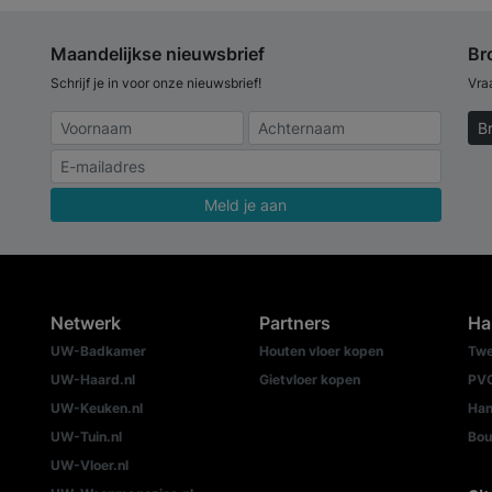
Maandelijkse nieuwsbrief
Br
Schrijf je in voor onze nieuwsbrief!
Vra
B
Meld je aan
Netwerk
Partners
Ha
UW-Badkamer
Houten vloer kopen
Twe
UW-Haard.nl
Gietvloer kopen
PVC
UW-Keuken.nl
Han
UW-Tuin.nl
Bou
UW-Vloer.nl