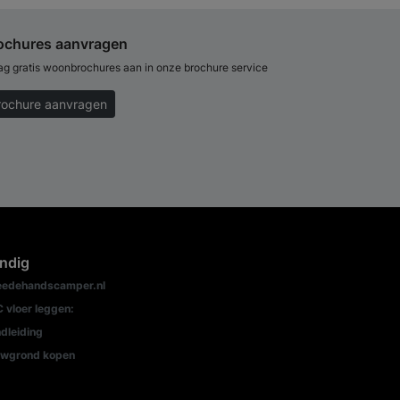
ochures aanvragen
ag gratis woonbrochures aan in onze brochure service
rochure aanvragen
ndig
edehandscamper.nl
 vloer leggen:
dleiding
wgrond kopen