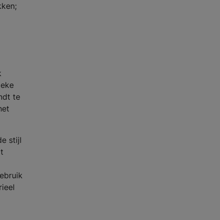
kken;
k
ieke
ndt te
het
 stijl
t
ebruik
ieel