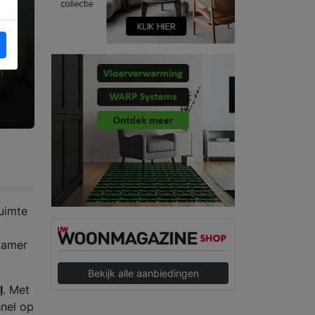
uimte
n
pkamer
Bekijk alle aanbiedingen
l
. Met
snel op