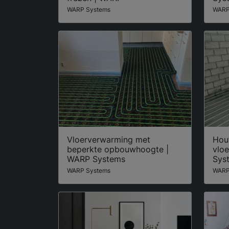
WARP Systems
WARP
Vloerverwarming met
Hou
beperkte opbouwhoogte |
vlo
WARP Systems
Sys
WARP Systems
WARP