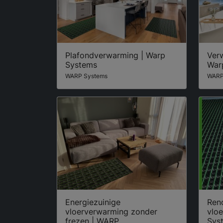
Plafondverwarming | Warp
Ver
Systems
War
WARP Systems
WARP
Energiezuinige
Ren
vloerverwarming zonder
vlo
frezen | WARP
Sys