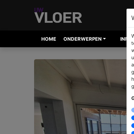
W
HOME
ONDERWERPEN
INFO
t
w
u
a
g
h
g
G