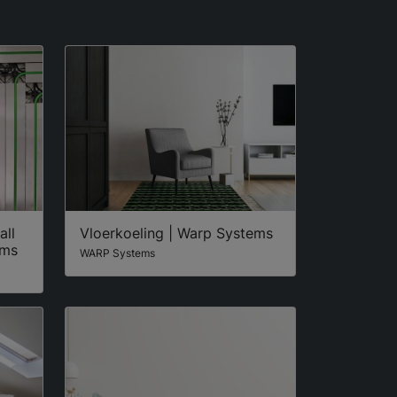
ll
Vloerkoeling​ | Warp Systems
ems
WARP Systems