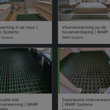
warming in de muur |
Vloerverwarming op de
p Systems
bovenverdieping | WARP
 Systems
WARP Systems
ovatie met
Superdunne vloerverwar
erverwarming | WARP
| WARP Systems
tems
WARP Systems