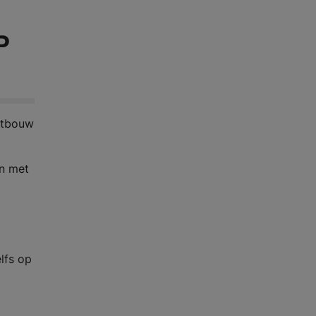
P
atbouw
n met
lfs op