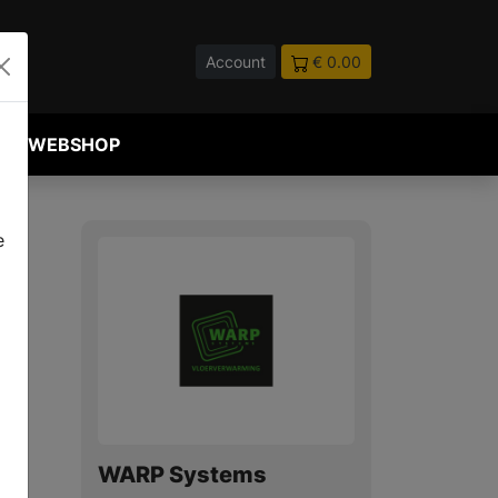
Account
€ 0.00
WEBSHOP
e
WARP Systems