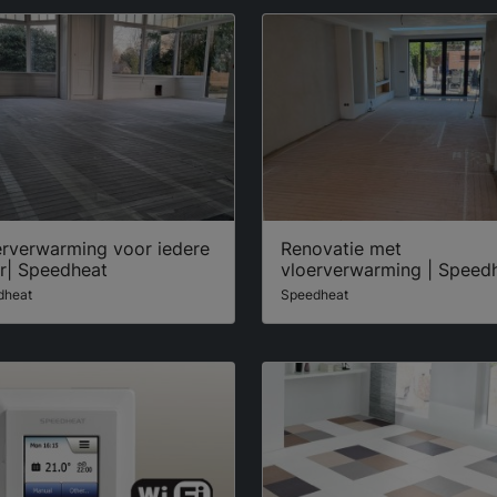
erverwarming voor iedere
Renovatie met
er| Speedheat
vloerverwarming | Speed
dheat
Speedheat