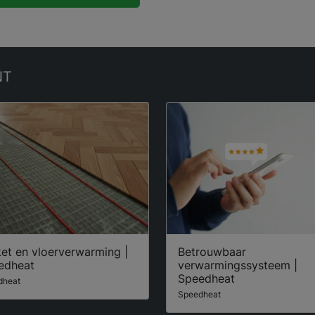
NT
et en vloerverwarming |
Betrouwbaar
edheat
verwarmingssysteem |
Speedheat
dheat
Speedheat