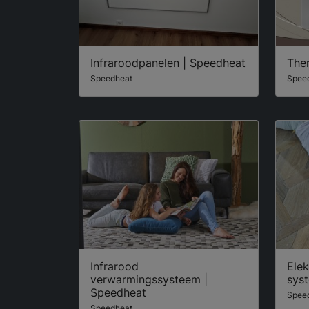
Infraroodpanelen | Speedheat
The
Speedheat
Spee
Infrarood
Elek
verwarmingssysteem |
sys
Speedheat
Spee
Speedheat