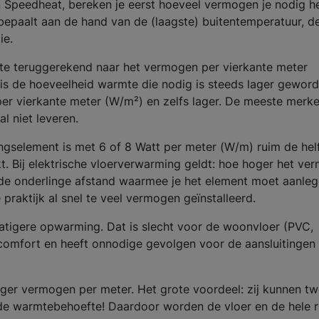
n Speedheat, bereken je eerst hoeveel vermogen je nodig h
 bepaalt aan de hand van de (laagste) buitentemperatuur, d
ie.
te teruggerekend naar het vermogen per vierkante meter
 is de hoeveelheid warmte die nodig is steeds lager geword
 per vierkante meter (W/m²) en zelfs lager. De meeste merke
 niet leveren.
selement is met 6 of 8 Watt per meter (W/m) ruim de hel
. Bij elektrische vloerverwarming geldt: hoe hoger het ve
de onderlinge afstand waarmee je het element moet aanleg
praktijk al snel te veel vermogen geïnstalleerd.
matigere opwarming. Dat is slecht voor de woonvloer (PVC,
comfort en heeft onnodige gevolgen voor de aansluitingen 
ager vermogen per meter. Het grote voordeel: zij kunnen t
lfde warmtebehoefte! Daardoor worden de vloer en de hele 