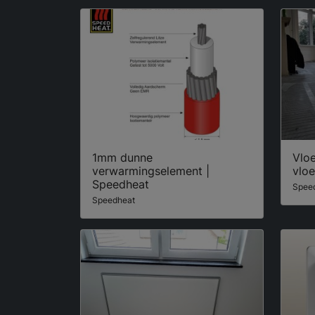
1mm dunne
Vlo
verwarmingselement |
vlo
Speedheat
Spee
Speedheat