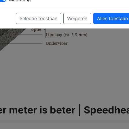
Selectie toestaan
Weigeren
Alles toestaan
 meter is beter | Speedhe