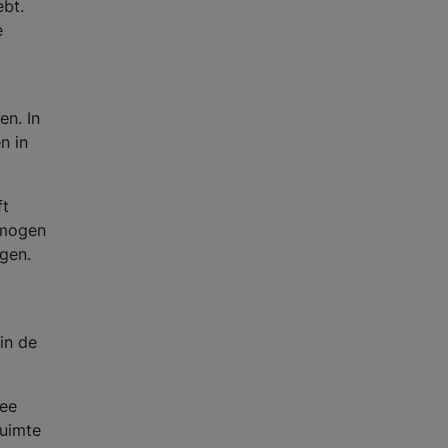
ebt.
e
en. In
n in
ft
rmogen
gen.
in de
wee
ruimte