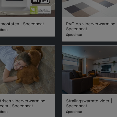
rmostaten | Speedheat
PVC op vloerverwarming 
Speedheat
dheat
Speedheat
trisch vloerverwarming
Stralingswarmte vloer |
teem | Speedheat
Speedheat
dheat
Speedheat