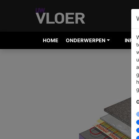
W
HOME
ONDERWERPEN
INFO
t
w
u
a
g
h
g
G