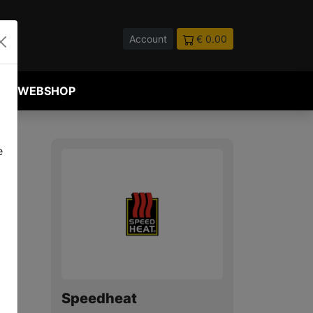
Account
€ 0.00
WEBSHOP
e
Speedheat