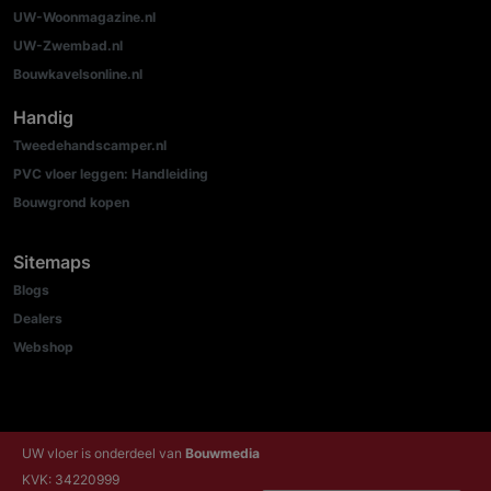
UW-Woonmagazine.nl
UW-Zwembad.nl
Bouwkavelsonline.nl
Handig
Tweedehandscamper.nl
PVC vloer leggen: Handleiding
Bouwgrond kopen
Sitemaps
Blogs
Dealers
Webshop
UW vloer is onderdeel van
Bouwmedia
KVK: 34220999