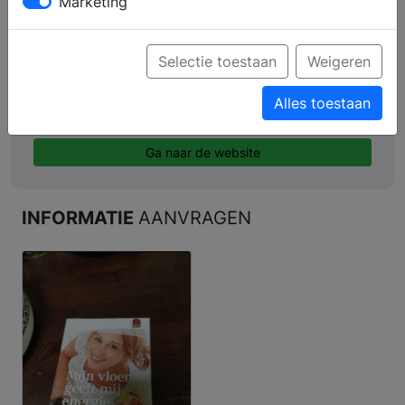
Marketing
Profiel
Producten
Selectie toestaan
Weigeren
Verkooppunten
Alles toestaan
Brochure aanvragen
Ga naar de website
INFORMATIE
AANVRAGEN