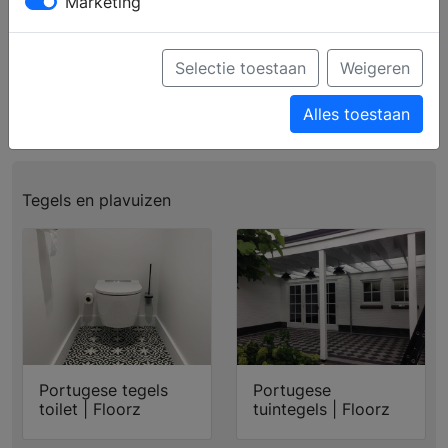
Marketing
Profiel
Producten
Verkooppunten
Brochure aanvragen
Selectie toestaan
Weigeren
Ga naar de website
Alles toestaan
Tegels en plavuizen
Portugese tegels
Portugese
toilet | Floorz
tuintegels | Floorz