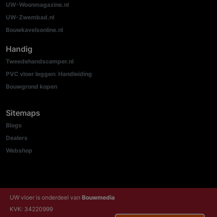
UW-Woonmagazine.nl
UW-Zwembad.nl
Bouwkavelsonline.nl
Handig
Tweedehandscamper.nl
PVC vloer leggen: Handleiding
Bouwgrond kopen
Sitemaps
Blogs
Dealers
Webshop
UW vloer is onderdeel van
Bouwmedia
KVK: 34220999