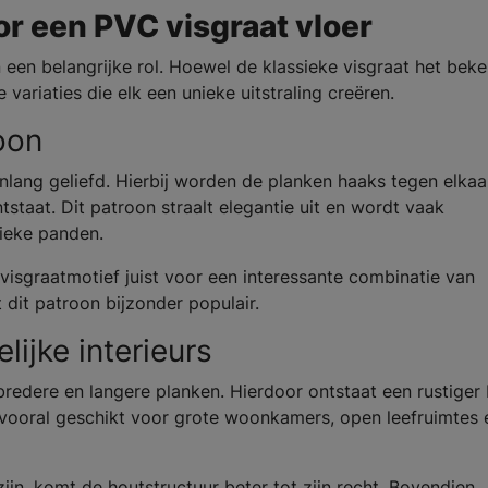
r een PVC visgraat vloer
een belangrijke rol. Hoewel de klassieke visgraat het bek
variaties die elk een unieke uitstraling creëren.
oon
enlang geliefd. Hierbij worden de planken haaks tegen elkaa
taat. Dit patroon straalt elegantie uit en wordt vaak
ieke panden.
visgraatmotief juist voor een interessante combinatie van
t dit patroon bijzonder populair.
lijke interieurs
redere en langere planken. Hierdoor ontstaat een rustiger
is vooral geschikt voor grote woonkamers, open leefruimtes 
ijn, komt de houtstructuur beter tot zijn recht. Bovendien