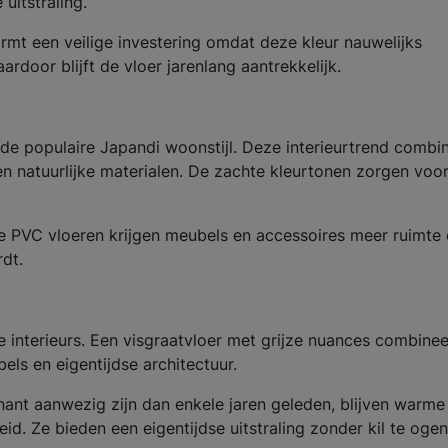
uitstraling.
ormt een veilige investering omdat deze kleur nauwelijks
door blijft de vloer jarenlang aantrekkelijk.
j de populaire Japandi woonstijl. Deze interieurtrend combi
 natuurlijke materialen. De zachte kleurtonen zorgen voo
ige PVC vloeren krijgen meubels en accessoires meer ruimt
rdt.
ne interieurs. Een visgraatvloer met grijze nuances combinee
els en eigentijdse architectuur.
nant aanwezig zijn dan enkele jaren geleden, blijven warme
id. Ze bieden een eigentijdse uitstraling zonder kil te ogen