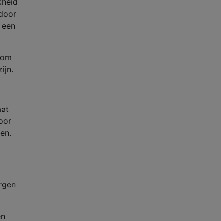
kheid
rdoor
d een
arom
ijn.
aat
Door
en.
orgen
en