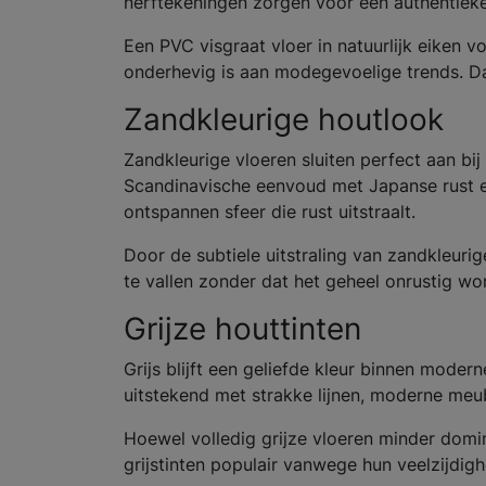
nerftekeningen zorgen voor een authentieke 
Een PVC visgraat vloer in natuurlijk eiken v
onderhevig is aan modegevoelige trends. Daar
Zandkleurige houtlook
Zandkleurige vloeren sluiten perfect aan bi
Scandinavische eenvoud met Japanse rust en
ontspannen sfeer die rust uitstraalt.
Door de subtiele uitstraling van zandkleur
te vallen zonder dat het geheel onrustig wo
Grijze houttinten
Grijs blijft een geliefde kleur binnen moder
uitstekend met strakke lijnen, moderne meub
Hoewel volledig grijze vloeren minder domi
grijstinten populair vanwege hun veelzijdighe