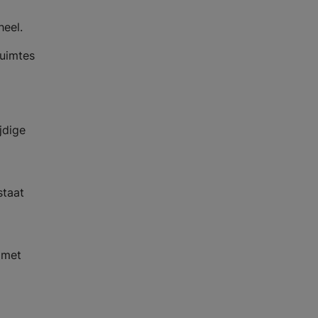
heel.
ruimtes
jdige
staat
 met