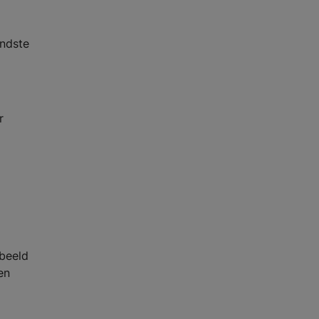
endste
r
 beeld
en