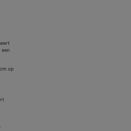
neert
r een
e om op
rt
.