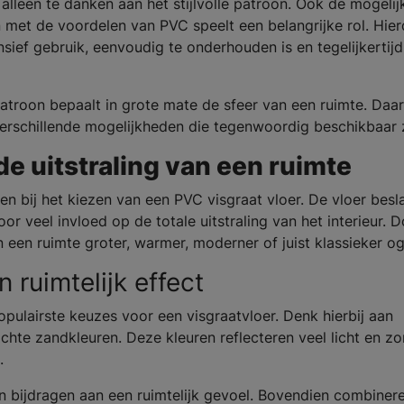
t alleen te danken aan het stijlvolle patroon. Ook de mogelij
met de voordelen van PVC speelt een belangrijke rol. Hie
nsief gebruik, eenvoudig te onderhouden is en tegelijkertij
 patroon bepaalt in grote mate de sfeer van een ruimte. Da
 verschillende mogelijkheden die tegenwoordig beschikbaar z
de uitstraling van een ruimte
en bij het kiezen van een PVC visgraat vloer. De vloer besl
r veel invloed op de totale uitstraling van het interieur. 
 een ruimte groter, warmer, moderner of juist klassieker og
 ruimtelijk effect
opulairste keuzes voor een visgraatvloer. Denk hierbij aan
achte zandkleuren. Deze kleuren reflecteren veel licht en z
.
en bijdragen aan een ruimtelijk gevoel. Bovendien combiner