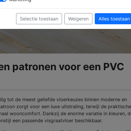
Selectie toestaan
Weigeren
Alles toestaan
 en patronen voor een PVC
g tot de meest geliefde vloerkeuzes binnen moderne en
patroon zorgt voor een luxe uitstraling, terwijl de praktische
al wooncomfort. Dankzij de enorme variatie in kleuren, d
onstijl een passende visgraatvloer beschikbaar.