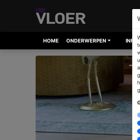
W
HOME
ONDERWERPEN
INFO
t
w
u
a
g
h
g
G