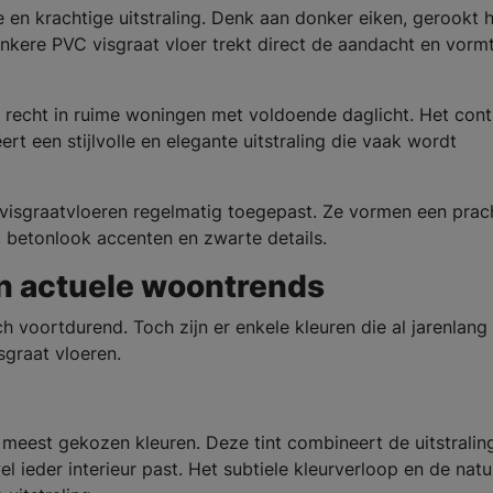
en krachtige uitstraling. Denk aan donker eiken, gerookt h
onkere PVC visgraat vloer trekt direct de aandacht en vorm
recht in ruime woningen met voldoende daglicht. Het cont
rt een stijlvolle en elegante uitstraling die vaak wordt
isgraatvloeren regelmatig toegepast. Ze vormen een prac
l, betonlook accenten en zwarte details.
en actuele woontrends
h voortdurend. Toch zijn er enkele kleuren die al jarenlang
sgraat vloeren.
e meest gekozen kleuren. Deze tint combineert de uitstralin
el ieder interieur past. Het subtiele kleurverloop en de natu