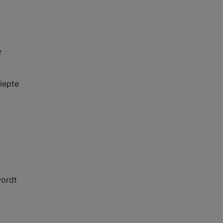
r
iepte
wordt