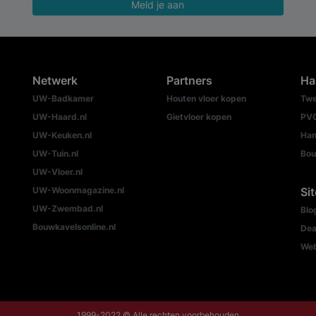
Meld je aan
Netwerk
Partners
Ha
UW-Badkamer
Houten vloer kopen
Twe
UW-Haard.nl
Gietvloer kopen
PVC
UW-Keuken.nl
Han
UW-Tuin.nl
Bou
UW-Vloer.nl
UW-Woonmagazine.nl
Si
UW-Zwembad.nl
Blo
Bouwkavelsonline.nl
Dea
We
1999-2022 © Alle rechten voorbehouden