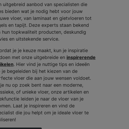
n uitgebreid aanbod van specialisten die
les bieden wat je nodig hebt voor jouw
euwe vloer, van laminaat en gietvloeren tot
gels en tapijt. Deze experts staan bekend
 hun topkwaliteit producten, deskundig
vies en uitstekende service.
ordat je je keuze maakt, kun je inspiratie
doen met onze uitgebreide en
inspirerende
tikelen
. Hier vind je nuttige tips en ideeën
e je begeleiden bij het kiezen van de
rfecte vloer die aan jouw wensen voldoet.
 je nu op zoek bent naar een moderne,
ssieke, of unieke vloer, onze artikelen en
ekfunctie leiden je naar de vloer van je
omen. Laat je inspireren en vind de
cialist die jou helpt om je ideale vloer te
liseren!