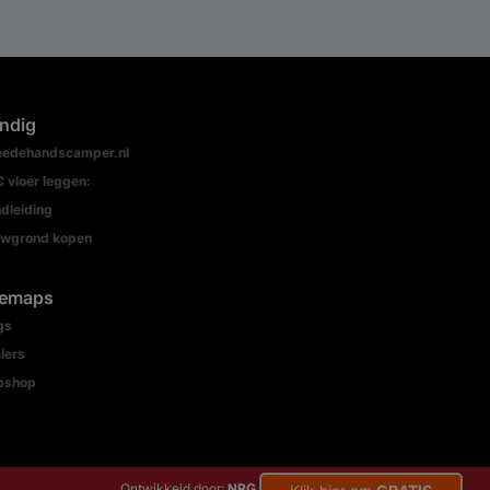
ndig
edehandscamper.nl
 vloer leggen:
dleiding
wgrond kopen
temaps
gs
lers
bshop
Ontwikkeld door:
NRG Internetdiensten