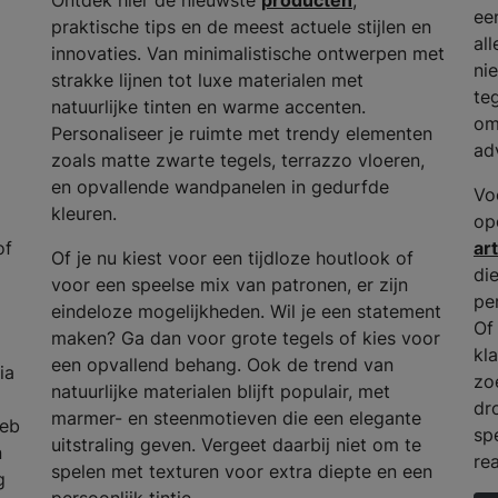
Ontdek hier de nieuwste
producten
,
ee
praktische tips en de meest actuele stijlen en
al
innovaties. Van minimalistische ontwerpen met
ni
strakke lijnen tot luxe materialen met
te
natuurlijke tinten en warme accenten.
om
Personaliseer je ruimte met trendy elementen
ad
zoals matte zwarte tegels, terrazzo vloeren,
en opvallende wandpanelen in gedurfde
Vo
kleuren.
op
of
ar
Of je nu kiest voor een tijdloze houtlook of
di
voor een speelse mix van patronen, er zijn
pe
eindeloze mogelijkheden. Wil je een statement
Of
maken? Ga dan voor grote tegels of kies voor
kla
een opvallend behang. Ook de trend van
ia
zo
natuurlijke materialen blijft populair, met
dr
marmer- en steenmotieven die een elegante
heb
spe
uitstraling geven. Vergeet daarbij niet om te
n
rea
spelen met texturen voor extra diepte en een
g