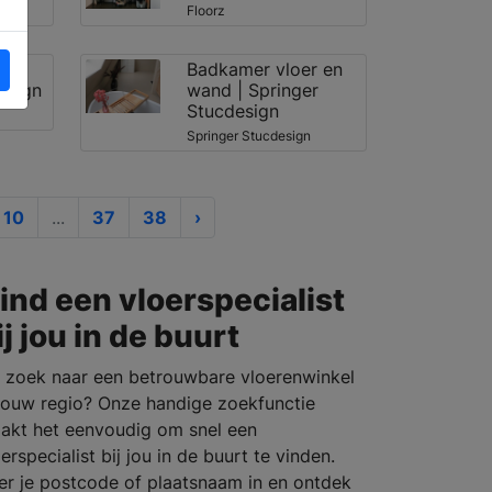
Floorz
 |
Badkamer vloer en
esign
wand | Springer
Stucdesign
Springer Stucdesign
10
...
37
38
›
ind een vloerspecialist
ij jou in de buurt
 zoek naar een betrouwbare vloerenwinkel
 jouw regio? Onze handige zoekfunctie
akt het eenvoudig om snel een
erspecialist bij jou in de buurt te vinden.
er je postcode of plaatsnaam in en ontdek