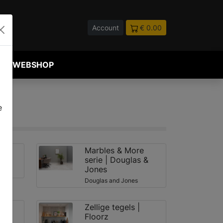
Account
€ 0.00
WEBSHOP
e
Marbles & More
es
serie | Douglas &
Jones
Douglas and Jones
|
Zellige tegels |
Floorz