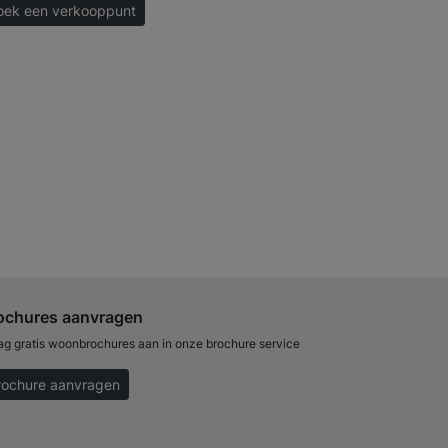
oek een verkooppunt
ochures aanvragen
ag gratis woonbrochures aan in onze brochure service
rochure aanvragen