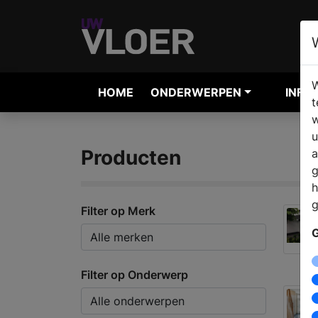
W
HOME
ONDERWERPEN
INFO
t
w
u
Producten
a
g
h
g
Filter op Merk
G
Filter op Onderwerp