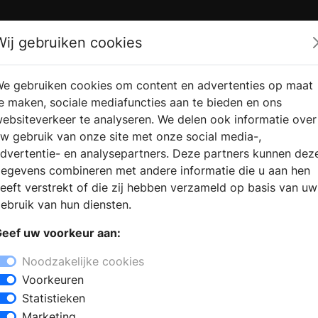
Zoek
Wij gebruiken cookies
e gebruiken cookies om content en advertenties op maat
RMATIE AANVRAGEN
VERKOOPLOCATIE VINDEN
e maken, sociale mediafuncties aan te bieden en ons
ebsiteverkeer te analyseren. We delen ook informatie over
w gebruik van onze site met onze social media-,
dvertentie- en analysepartners. Deze partners kunnen dez
egevens combineren met andere informatie die u aan hen
eeft verstrekt of die zij hebben verzameld op basis van uw
ebruik van hun diensten.
Portugese tuintegels
Serie Serene |
| Floorz
Douglas & Jon
eef uw voorkeur aan:
Floorz
Douglas and Jones
Noodzakelijke cookies
Voorkeuren
Portugese tegels |
Antieke tegels 
Statistieken
Floorz
Floorz
Marketing