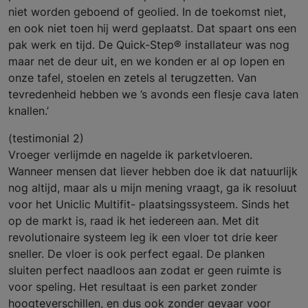
niet worden geboend of geolied. In de toekomst niet,
en ook niet toen hij werd geplaatst. Dat spaart ons een
pak werk en tijd. De Quick-Step® installateur was nog
maar net de deur uit, en we konden er al op lopen en
onze tafel, stoelen en zetels al terugzetten. Van
tevredenheid hebben we ’s avonds een flesje cava laten
knallen.’
(testimonial 2)
Vroeger verlijmde en nagelde ik parketvloeren.
Wanneer mensen dat liever hebben doe ik dat natuurlijk
nog altijd, maar als u mijn mening vraagt, ga ik resoluut
voor het Uniclic Multifit- plaatsingssysteem. Sinds het
op de markt is, raad ik het iedereen aan. Met dit
revolutionaire systeem leg ik een vloer tot drie keer
sneller. De vloer is ook perfect egaal. De planken
sluiten perfect naadloos aan zodat er geen ruimte is
voor speling. Het resultaat is een parket zonder
hoogteverschillen, en dus ook zonder gevaar voor