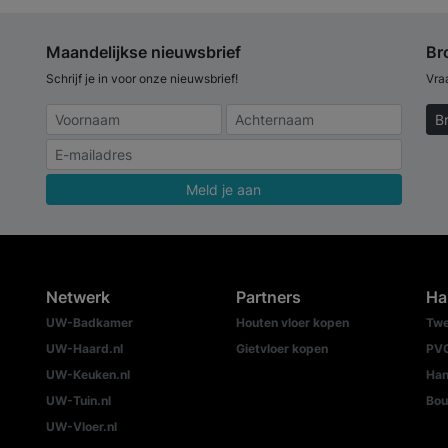
Maandelijkse nieuwsbrief
Br
Schrijf je in voor onze nieuwsbrief!
Vra
B
Meld je aan
Netwerk
Partners
Ha
UW-Badkamer
Houten vloer kopen
Twe
UW-Haard.nl
Gietvloer kopen
PVC
UW-Keuken.nl
Han
UW-Tuin.nl
Bou
UW-Vloer.nl