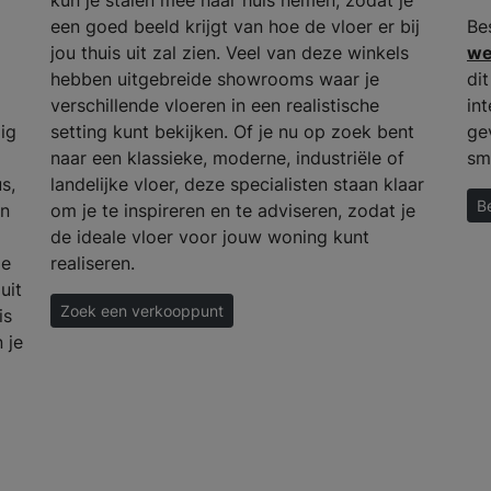
een goed beeld krijgt van hoe de vloer er bij
Be
jou thuis uit zal zien. Veel van deze winkels
we
hebben uitgebreide showrooms waar je
di
verschillende vloeren in een realistische
int
ig
setting kunt bekijken. Of je nu op zoek bent
ge
naar een klassieke, moderne, industriële of
sm
s,
landelijke vloer, deze specialisten staan klaar
B
en
om je te inspireren en te adviseren, zodat je
de ideale vloer voor jouw woning kunt
de
realiseren.
uit
Zoek een verkooppunt
is
 je