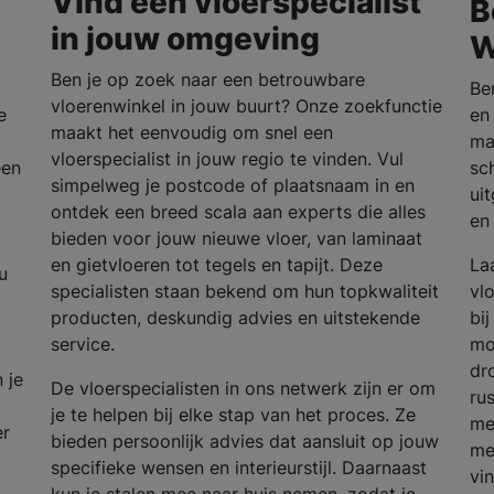
Vind een vloerspecialist
B
in jouw omgeving
W
Ben je op zoek naar een betrouwbare
Be
vloerenwinkel in jouw buurt? Onze zoekfunctie
e
en
maakt het eenvoudig om snel een
ma
vloerspecialist in jouw regio te vinden. Vul
een
sc
simpelweg je postcode of plaatsnaam in en
ui
ontdek een breed scala aan experts die alles
k
en
bieden voor jouw nieuwe vloer, van laminaat
en gietvloeren tot tegels en tapijt. Deze
La
u
specialisten staan bekend om hun topkwaliteit
vl
producten, deskundig advies en uitstekende
bij
service.
mod
dr
 je
De vloerspecialisten in ons netwerk zijn er om
ru
je te helpen bij elke stap van het proces. Ze
me
er
bieden persoonlijk advies dat aansluit op jouw
me
specifieke wensen en interieurstijl. Daarnaast
vin
kun je stalen mee naar huis nemen, zodat je