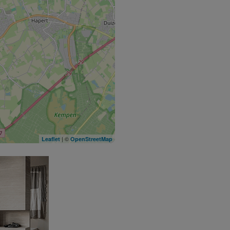
| ©
Leaflet
OpenStreetMap