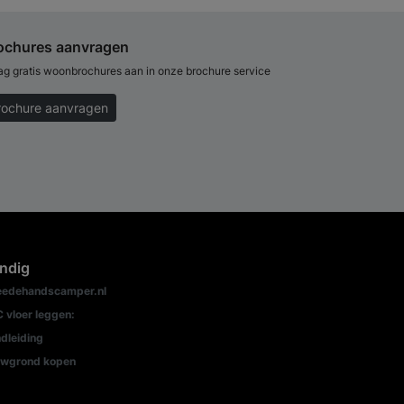
ochures aanvragen
ag gratis woonbrochures aan in onze brochure service
rochure aanvragen
ndig
edehandscamper.nl
 vloer leggen:
dleiding
wgrond kopen