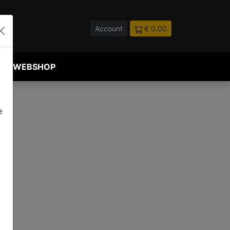
Account
€ 0.00
WEBSHOP
e