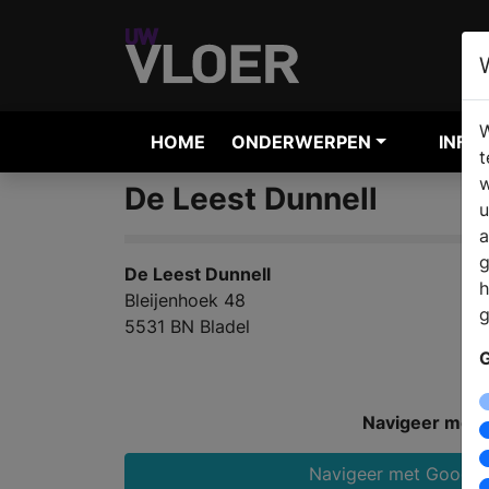
W
HOME
ONDERWERPEN
INFO
t
w
De Leest Dunnell
u
a
g
De Leest Dunnell
h
Bleijenhoek 48
g
5531 BN Bladel
G
Navigeer met:
Navigeer met Google