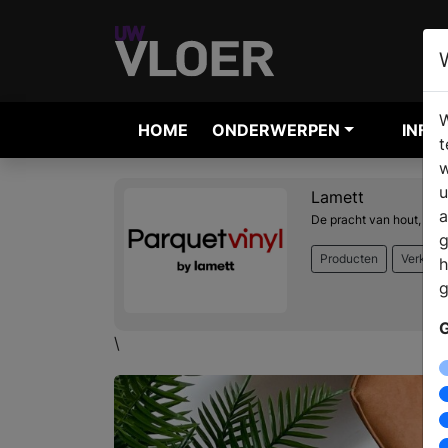
W
HOME
ONDERWERPEN
INFO
t
w
u
Lamett
a
De pracht van hout, he
g
Producten
Verkoop
h
g
G
\