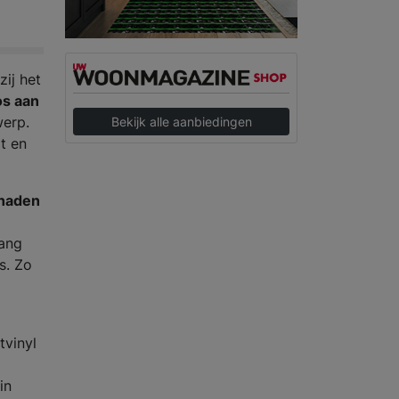
ij het
os aan
werp.
Bekijk alle aanbiedingen
it en
naden
lang
s. Zo
tvinyl
in