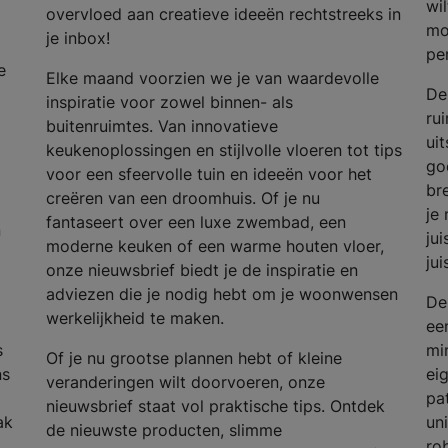
wi
overvloed aan creatieve ideeën rechtstreeks in
mo
je inbox!
per
e
Elke maand voorzien we je van waardevolle
De
inspiratie voor zowel binnen- als
ru
buitenruimtes. Van innovatieve
uit
keukenoplossingen en stijlvolle vloeren tot tips
go
voor een sfeervolle tuin en ideeën voor het
br
creëren van een droomhuis. Of je nu
je 
fantaseert over een luxe zwembad, een
n
ju
moderne keuken of een warme houten vloer,
ju
onze nieuwsbrief biedt je de inspiratie en
adviezen die je nodig hebt om je woonwensen
De
werkelijkheid te maken.
een
s
mi
Of je nu grootse plannen hebt of kleine
ns
ei
veranderingen wilt doorvoeren, onze
pa
nieuwsbrief staat vol praktische tips. Ontdek
ak
un
de nieuwste producten, slimme
rob