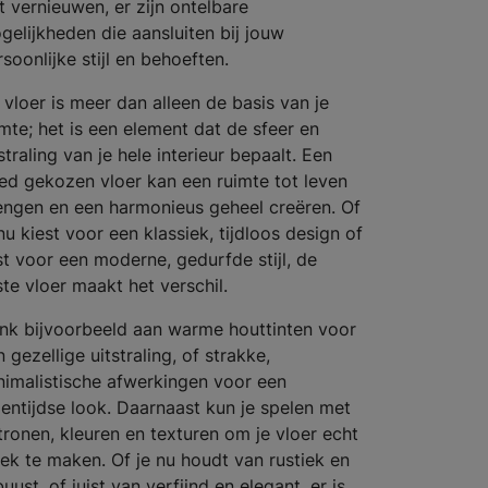
lt vernieuwen, er zijn ontelbare
gelijkheden die aansluiten bij jouw
soonlijke stijl en behoeften.
 vloer is meer dan alleen de basis van je
imte; het is een element dat de sfeer en
straling van je hele interieur bepaalt. Een
ed gekozen vloer kan een ruimte tot leven
engen en een harmonieus geheel creëren. Of
nu kiest voor een klassiek, tijdloos design of
ist voor een moderne, gedurfde stijl, de
iste vloer maakt het verschil.
nk bijvoorbeeld aan warme houttinten voor
 gezellige uitstraling, of strakke,
nimalistische afwerkingen voor een
gentijdse look. Daarnaast kun je spelen met
tronen, kleuren en texturen om je vloer echt
iek te maken. Of je nu houdt van rustiek en
uust, of juist van verfijnd en elegant, er is