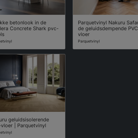
kke betonlook in de
Parquetvinyl Nakuru Safar
dera Concrete Shark pvc-
de geluidsdempende PVC
ls
vloer
etvinyl
Parquetvinyl
ru geluidsisolerende
vloer | Parquetvinyl
etvinyl