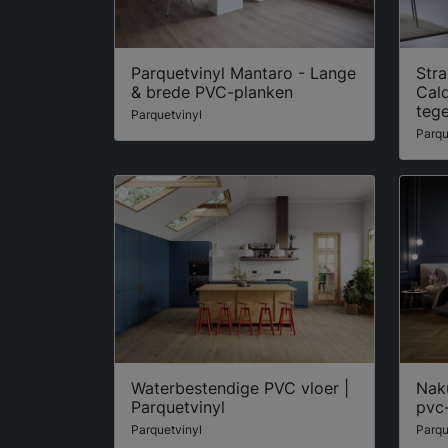
Parquetvinyl Mantaro - Lange
Stra
& brede PVC-planken
Cal
tege
Parquetvinyl
Parqu
Waterbestendige PVC vloer |
Naku
Parquetvinyl
pvc-
Parquetvinyl
Parqu