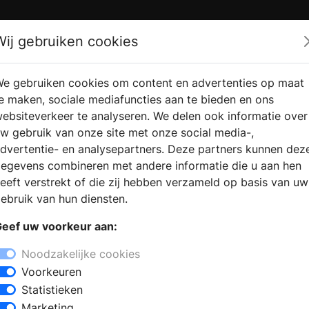
Zoek
Wij gebruiken cookies
e gebruiken cookies om content en advertenties op maat
RMATIE AANVRAGEN
VERKOOPLOCATIE VINDEN
e maken, sociale mediafuncties aan te bieden en ons
ebsiteverkeer te analyseren. We delen ook informatie over
w gebruik van onze site met onze social media-,
dvertentie- en analysepartners. Deze partners kunnen dez
t gemak van PVC
egevens combineren met andere informatie die u aan hen
punten
Brochures
Ga naar de website
eeft verstrekt of die zij hebben verzameld op basis van uw
ebruik van hun diensten.
eef uw voorkeur aan:
Noodzakelijke cookies
Voorkeuren
Statistieken
Marketing