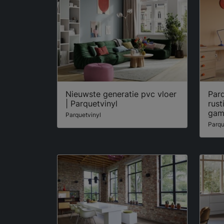
Nieuwste generatie pvc vloer
Parq
| Parquetvinyl
rust
ga
Parquetvinyl
Parqu