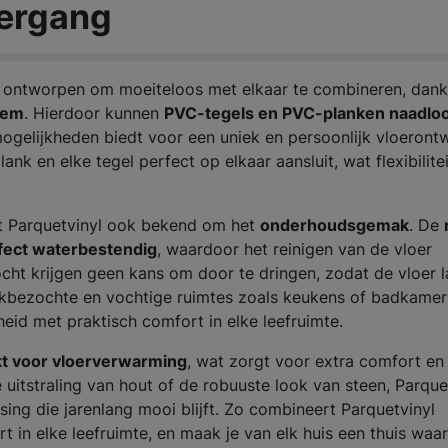
vergang
jn ontworpen om moeiteloos met elkaar te combineren, dankz
eem
. Hierdoor kunnen
PVC-tegels en PVC-planken naadlo
mogelijkheden biedt voor een uniek en persoonlijk vloeront
nk en elke tegel perfect op elkaar aansluit, wat flexibilite
at Parquetvinyl ook bekend om het
onderhoudsgemak
. De
erfect waterbestendig
, waardoor het reinigen van de vloer
cht krijgen geen kans om door te dringen, zodat de vloer 
drukbezochte en vochtige ruimtes zoals keukens of badkamer
gheid met praktisch comfort in elke leefruimte.
kt voor vloerverwarming
, wat zorgt voor extra comfort en
uitstraling van hout of de robuuste look van steen, Parque
ossing die jarenlang mooi blijft. Zo combineert Parquetvinyl
rt in elke leefruimte, en maak je van elk huis een thuis waar