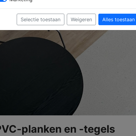
Selectie toestaan
Weigeren
Alles toestaan
 PVC-planken en -tegels