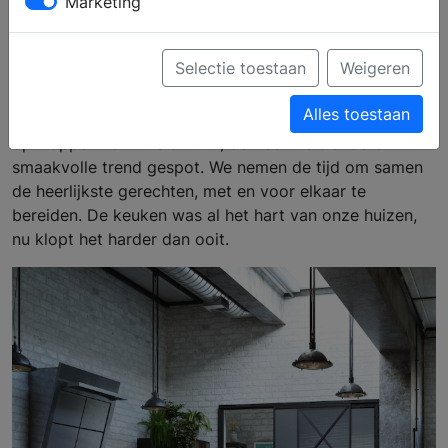
Marketing
gewoon' in de keuken
Selectie toestaan
Weigeren
Nu we massaal thuis werken en het buitenleven zeer
Alles toestaan
beperkt is, wordt er naast het schoonmaken en
opknappen van huis en tuin, ook een hele andere
smaakvolle trend gespot. We nemen de tijd om samen
de heerlijkste gerechten, met en voor elkaar te
bereiden. De keuken was al het hart van onze huizen,
nu klopt het harder dan ooit.